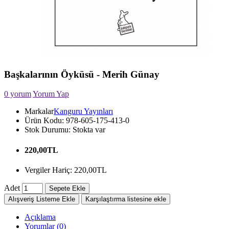
Başkalarının Öyküsü - Merih Günay
0 yorum
Yorum Yap
Markalar
Kanguru Yayınları
Ürün Kodu:
978-605-175-413-0
Stok Durumu:
Stokta var
220,00TL
Vergiler Hariç: 220,00TL
Adet
Sepete Ekle
Alışveriş Listeme Ekle
Karşılaştırma listesine ekle
Açıklama
Yorumlar (0)