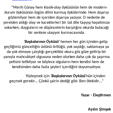
“Merih Günay hem klasik-olay öyküsünün hem de modern-
durum öyküsünün özgün dilini kurmuş öykülerinde. Hem dışarıyı
gözlemliyor hem de içeriden dışarıya yazıyor. O nedenle de
yerelden aldığı olay ve karakterleri bir üst dile taşıyıp hayatımıza
sokarken, duyguların ve düşüncelerin karşılığını okurda bulacağı
bir senteze ulaşıyor kurmacasında.
‘Başkalarının Öyküsü’
hemen her gün içinden gelip
geçtiğimiz güncelliğin üstünü örttüğü, yok saydığı, saklamaya ya
da yok etmeye çalıştığı gerçeklikle okuru göz göze getirip bir
yanıyla mahcubiyet olgusuna neden olurken daha çok da şaşırma
yetisini tetikliyor ve böylece olguların hem kendisi hem de
kendisinden daha fazla şeyleri içerdiğini duyumsatıyor.
Yüzleşmek için
‘Başkalarının Öyküsü’
nün içinden
geçmek gerekir… Çünkü şairin dediği gibi: Ben ötekidir…”
Yazar - Eleştirmen
Aydın Şimşek