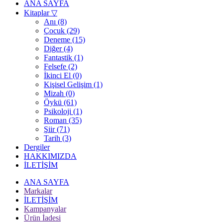
ANA SAYFA
Kitaplar
▽
Anı (8)
Çocuk (29)
Deneme (15)
Diğer (4)
Fantastik (1)
Felsefe (2)
İkinci El (0)
Kişisel Gelişim (1)
Mizah (0)
Öykü (61)
Psikoloji (1)
Roman (35)
Şiir (71)
Tarih (3)
Dergiler
HAKKIMIZDA
İLETİŞİM
ANA SAYFA
Markalar
İLETİŞİM
Kampanyalar
Ürün İadesi