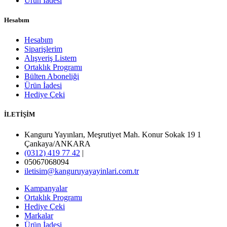
Ürün İadesi
Hesabım
Hesabım
Siparişlerim
Alışveriş Listem
Ortaklık Programı
Bülten Aboneliği
Ürün İadesi
Hediye Çeki
İLETİŞİM
Kanguru Yayınları, Meşrutiyet Mah. Konur Sokak 19 1
Çankaya/ANKARA
(0312) 419 77 42
|
05067068094
iletisim@kanguruyayayinlari.com.tr
Kampanyalar
Ortaklık Programı
Hediye Çeki
Markalar
Ürün İadesi