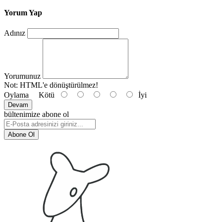
Yorum Yap
Adınız
Yorumunuz
Not:
HTML'e dönüştürülmez!
Oylama
Kötü
İyi
Devam
bültenimize abone ol
Abone Ol