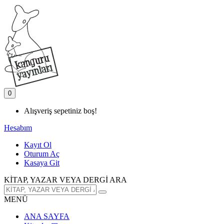
0
Alışveriş sepetiniz boş!
Hesabım
Kayıt Ol
Oturum Aç
Kasaya Git
KİTAP, YAZAR VEYA DERGİ ARA
MENÜ
ANA SAYFA