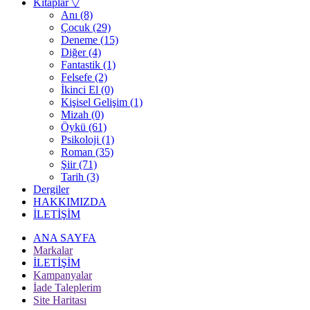
Kitaplar
▽
Anı (8)
Çocuk (29)
Deneme (15)
Diğer (4)
Fantastik (1)
Felsefe (2)
İkinci El (0)
Kişisel Gelişim (1)
Mizah (0)
Öykü (61)
Psikoloji (1)
Roman (35)
Şiir (71)
Tarih (3)
Dergiler
HAKKIMIZDA
İLETİŞİM
ANA SAYFA
Markalar
İLETİŞİM
Kampanyalar
İade Taleplerim
Site Haritası