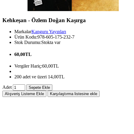
Kehkeşan - Özlem Doğan Kaşırga
Markalar
Kanguru Yayınları
Ürün Kodu:
978-605-175-232-7
Stok Durumu:
Stokta var
60,00TL
Vergiler Hariç:
60,00TL
200 adet ve üzeri 14,00TL
Adet
Sepete Ekle
Alışveriş Listeme Ekle
Karşılaştırma listesine ekle