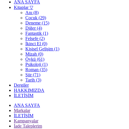
ANA SAYFA
Kitaplar
▽
Anı (8)
Çocuk (29)
Deneme (15)
Diğer (4)
Fantastik (1)
Felsefe (2)
İkinci El (0)
Kişisel Gelişim (1)
Mizah (0)
Öykü (61)
Psikoloji (1)
Roman (35)
Şiir (71)
Tarih (3)
Dergiler
HAKKIMIZDA
İLETİŞİM
ANA SAYFA
Markalar
İLETİŞİM
Kampanyalar
İade Taleplerim