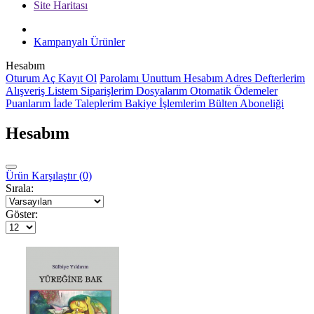
Site Haritası
Kampanyalı Ürünler
Hesabım
Oturum Aç
Kayıt Ol
Parolamı Unuttum
Hesabım
Adres Defterlerim
Alışveriş Listem
Siparişlerim
Dosyalarım
Otomatik Ödemeler
Puanlarım
İade Taleplerim
Bakiye İşlemlerim
Bülten Aboneliği
Hesabım
Ürün Karşılaştır (0)
Sırala:
Göster: