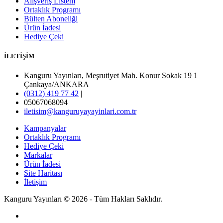
Alışveriş Listem
Ortaklık Programı
Bülten Aboneliği
Ürün İadesi
Hediye Çeki
İLETİŞİM
Kanguru Yayınları, Meşrutiyet Mah. Konur Sokak 19 1
Çankaya/ANKARA
(0312) 419 77 42
|
05067068094
iletisim@kanguruyayayinlari.com.tr
Kampanyalar
Ortaklık Programı
Hediye Çeki
Markalar
Ürün İadesi
Site Haritası
İletişim
Kanguru Yayınları © 2026 - Tüm Hakları Saklıdır.