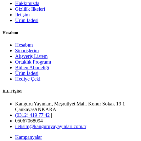
Hakkımızda
Gizlilik İlkeleri
İletişim
Ürün İadesi
Hesabım
Hesabım
Siparişlerim
Alışveriş Listem
Ortaklık Programı
Bülten Aboneliği
Ürün İadesi
Hediye Çeki
İLETİŞİM
Kanguru Yayınları, Meşrutiyet Mah. Konur Sokak 19 1
Çankaya/ANKARA
(0312) 419 77 42
|
05067068094
iletisim@kanguruyayayinlari.com.tr
Kampanyalar