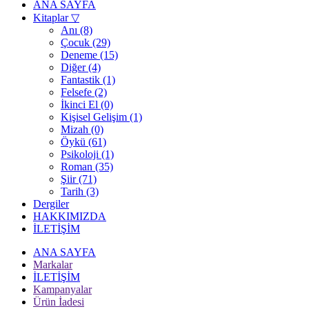
ANA SAYFA
Kitaplar
▽
Anı (8)
Çocuk (29)
Deneme (15)
Diğer (4)
Fantastik (1)
Felsefe (2)
İkinci El (0)
Kişisel Gelişim (1)
Mizah (0)
Öykü (61)
Psikoloji (1)
Roman (35)
Şiir (71)
Tarih (3)
Dergiler
HAKKIMIZDA
İLETİŞİM
ANA SAYFA
Markalar
İLETİŞİM
Kampanyalar
Ürün İadesi