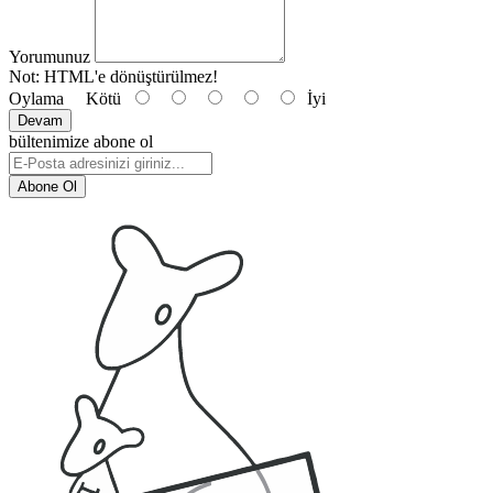
Yorumunuz
Not:
HTML'e dönüştürülmez!
Oylama
Kötü
İyi
Devam
bültenimize abone ol
Abone Ol