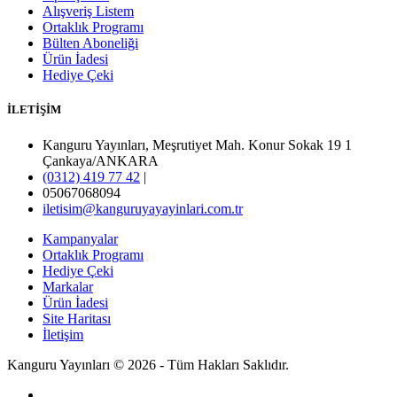
Alışveriş Listem
Ortaklık Programı
Bülten Aboneliği
Ürün İadesi
Hediye Çeki
İLETİŞİM
Kanguru Yayınları, Meşrutiyet Mah. Konur Sokak 19 1
Çankaya/ANKARA
(0312) 419 77 42
|
05067068094
iletisim@kanguruyayayinlari.com.tr
Kampanyalar
Ortaklık Programı
Hediye Çeki
Markalar
Ürün İadesi
Site Haritası
İletişim
Kanguru Yayınları © 2026 - Tüm Hakları Saklıdır.