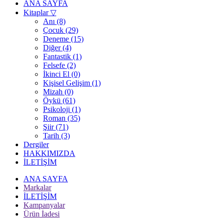
ANA SAYFA
Kitaplar
▽
Anı (8)
Çocuk (29)
Deneme (15)
Diğer (4)
Fantastik (1)
Felsefe (2)
İkinci El (0)
Kişisel Gelişim (1)
Mizah (0)
Öykü (61)
Psikoloji (1)
Roman (35)
Şiir (71)
Tarih (3)
Dergiler
HAKKIMIZDA
İLETİŞİM
ANA SAYFA
Markalar
İLETİŞİM
Kampanyalar
Ürün İadesi