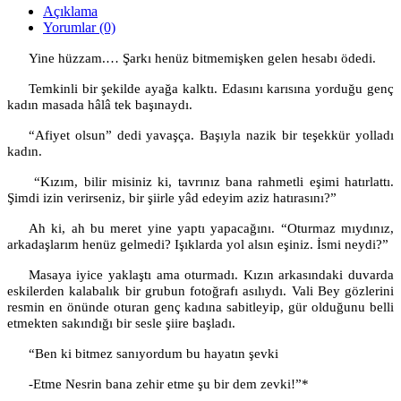
Açıklama
Yorumlar (0)
Yine hüzzam.… Şarkı henüz bitmemişken gelen hesabı ödedi.
Temkinli bir şekilde ayağa kalktı. Edasını karısına yorduğu genç
kadın masada hâlâ tek başınaydı.
“Afiyet olsun” dedi yavaşça. Başıyla nazik bir teşekkür yolladı
kadın.
“Kızım, bilir misiniz ki, tavrınız bana rahmetli eşimi hatırlattı.
Şimdi izin verirseniz, bir şiirle yâd edeyim aziz hatırasını?”
Ah ki, ah bu meret yine yaptı yapacağını. “Oturmaz mıydınız,
arkadaşlarım henüz gelmedi? Işıklarda yol alsın eşiniz. İsmi neydi?”
Masaya iyice yaklaştı ama oturmadı. Kızın arkasındaki duvarda
eskilerden kalabalık bir grubun fotoğrafı asılıydı. Vali Bey gözlerini
resmin en önünde oturan genç kadına sabitleyip, gür olduğunu belli
etmekten sakındığı bir sesle şiire başladı.
“Ben ki bitmez sanıyordum bu hayatın şevki
-Etme Nesrin bana zehir etme şu bir dem zevki!”*