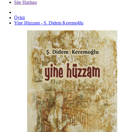
Site Haritası
Öykü
Yine Hüzzam - Ş. Didem Keremoğlu