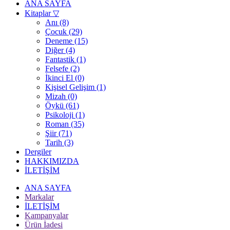
ANA SAYFA
Kitaplar
▽
Anı (8)
Çocuk (29)
Deneme (15)
Diğer (4)
Fantastik (1)
Felsefe (2)
İkinci El (0)
Kişisel Gelişim (1)
Mizah (0)
Öykü (61)
Psikoloji (1)
Roman (35)
Şiir (71)
Tarih (3)
Dergiler
HAKKIMIZDA
İLETİŞİM
ANA SAYFA
Markalar
İLETİŞİM
Kampanyalar
Ürün İadesi