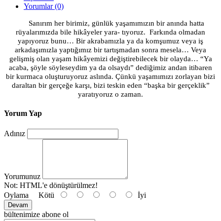
Yorumlar (0)
Sanırım her birimiz, günlük yaşamımızın bir anında hatta
rüyalarımızda bile hikâyeler yara- tıyoruz.
Farkında olmadan
yapıyoruz bunu… Bir akrabamızla ya da komşumuz veya iş
arkadaşımızla yaptığımız bir tartışmadan sonra mesela… Veya
gelişmiş olan yaşam hikâyemizi değiştirebilecek bir olayda… “Ya
acaba, şöyle söyleseydim ya da olsaydı” dediğimiz andan itibaren
bir kurmaca oluşturuyoruz aslında. Çünkü yaşamımızı zorlayan bizi
daraltan bir gerçeğe karşı, bizi teskin eden “başka bir gerçeklik”
yaratıyoruz o zaman.
Yorum Yap
Adınız
Yorumunuz
Not:
HTML'e dönüştürülmez!
Oylama
Kötü
İyi
Devam
bültenimize abone ol