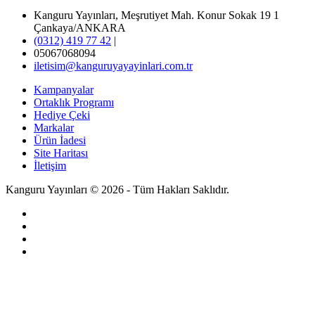
Kanguru Yayınları, Meşrutiyet Mah. Konur Sokak 19 1
Çankaya/ANKARA
(0312) 419 77 42
|
05067068094
iletisim@kanguruyayayinlari.com.tr
Kampanyalar
Ortaklık Programı
Hediye Çeki
Markalar
Ürün İadesi
Site Haritası
İletişim
Kanguru Yayınları © 2026 - Tüm Hakları Saklıdır.