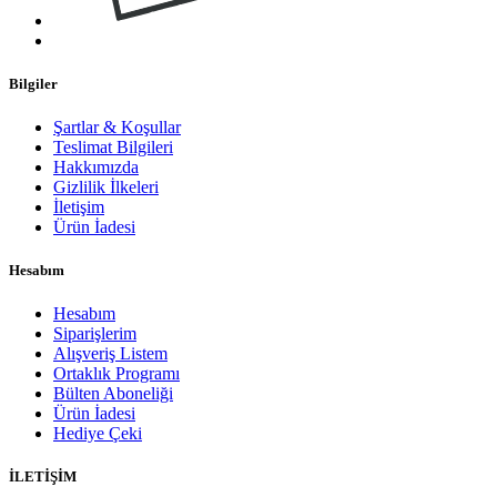
Bilgiler
Şartlar & Koşullar
Teslimat Bilgileri
Hakkımızda
Gizlilik İlkeleri
İletişim
Ürün İadesi
Hesabım
Hesabım
Siparişlerim
Alışveriş Listem
Ortaklık Programı
Bülten Aboneliği
Ürün İadesi
Hediye Çeki
İLETİŞİM