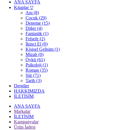
ANA SAYFA
Kitaplar
▽
Anı (8)
Çocuk (29)
Deneme (15)
Diğer (4)
Fantastik (1)
Felsefe (2)
İkinci El (0)
Kişisel Gelişim (1)
Mizah (0)
Öykü (61)
Psikoloji (1)
Roman (35)
Şiir (71)
Tarih (3)
Dergiler
HAKKIMIZDA
İLETİŞİM
ANA SAYFA
Markalar
İLETİŞİM
Kampanyalar
Ürün İadesi