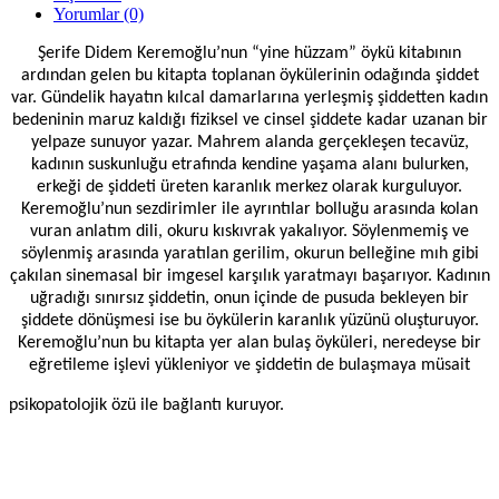
Yorumlar (0)
Şerife Didem Keremoğlu’nun “yine hüzzam” öykü kitabının
ardından gelen bu kitapta toplanan öykülerinin odağında şiddet
var. Gündelik hayatın kılcal damarlarına yerleşmiş şiddetten kadın
bedeninin maruz kaldığı fiziksel ve cinsel şiddete kadar uzanan bir
yelpaze sunuyor yazar. Mahrem alanda gerçekleşen tecavüz,
kadının suskunluğu etrafında kendine yaşama alanı bulurken,
erkeği de şiddeti üreten karanlık merkez olarak kurguluyor.
Keremoğlu’nun sezdirimler ile ayrıntılar bolluğu arasında kolan
vuran anlatım dili, okuru kıskıvrak yakalıyor. Söylenmemiş ve
söylenmiş arasında yaratılan gerilim, okurun belleğine mıh gibi
çakılan sinemasal bir imgesel karşılık yaratmayı başarıyor. Kadının
uğradığı sınırsız şiddetin, onun içinde de pusuda bekleyen bir
şiddete dönüşmesi ise bu öykülerin karanlık yüzünü oluşturuyor.
Keremoğlu’nun bu kitapta yer alan bulaş öyküleri, neredeyse bir
eğretileme işlevi yükleniyor ve şiddetin de bulaşmaya müsait
psikopatolojik özü ile bağlantı kuruyor.