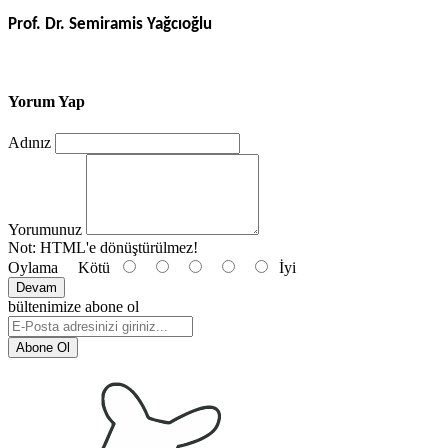
Prof. Dr. Semiramis Yağcıoğlu
Yorum Yap
Adınız
Yorumunuz
Not:
HTML'e dönüştürülmez!
Oylama
Kötü
İyi
Devam
bültenimize abone ol
Abone Ol