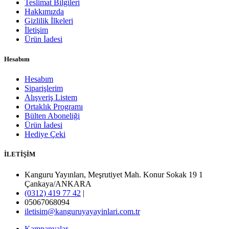
Teslimat Bilgileri
Hakkımızda
Gizlilik İlkeleri
İletişim
Ürün İadesi
Hesabım
Hesabım
Siparişlerim
Alışveriş Listem
Ortaklık Programı
Bülten Aboneliği
Ürün İadesi
Hediye Çeki
İLETİŞİM
Kanguru Yayınları, Meşrutiyet Mah. Konur Sokak 19 1
Çankaya/ANKARA
(0312) 419 77 42
|
05067068094
iletisim@kanguruyayayinlari.com.tr
Kampanyalar