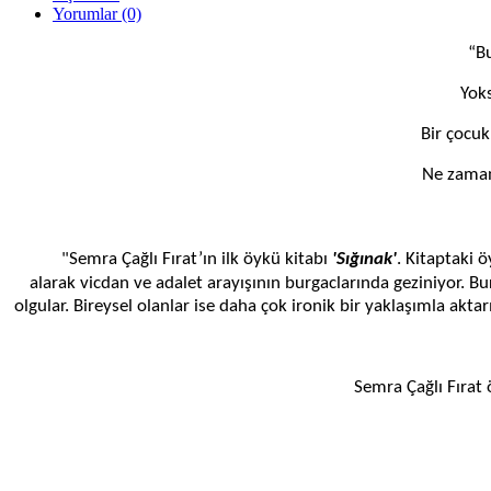
Yorumlar (0)
“Bu
Yoks
Bir çocuk
Ne zaman
"Semra Çağlı Fırat’ın ilk öykü kitabı
'Sığınak'
. Kitaptaki 
alarak vicdan ve adalet arayışının burgaclarında geziniyor. Bu
olgular. Bireysel olanlar ise daha çok ironik bir yaklaşımla akta
Semra Çağlı Fırat öykü