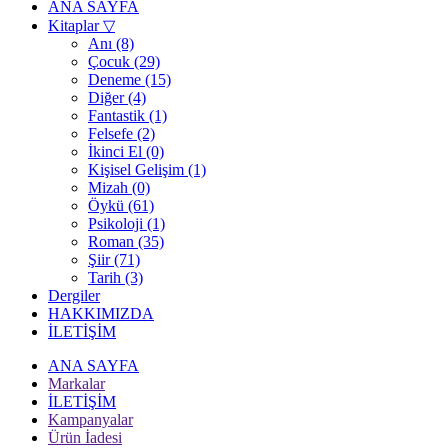
ANA SAYFA
Kitaplar
▽
Anı (8)
Çocuk (29)
Deneme (15)
Diğer (4)
Fantastik (1)
Felsefe (2)
İkinci El (0)
Kişisel Gelişim (1)
Mizah (0)
Öykü (61)
Psikoloji (1)
Roman (35)
Şiir (71)
Tarih (3)
Dergiler
HAKKIMIZDA
İLETİŞİM
ANA SAYFA
Markalar
İLETİŞİM
Kampanyalar
Ürün İadesi