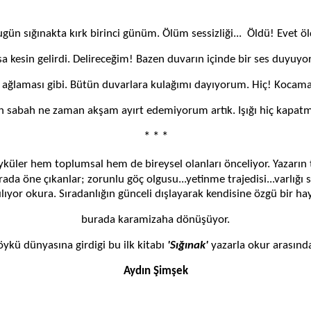
gün sığınakta kırk birinci günüm. Ölüm sessizliği... Öldü! Evet ö
a kesin gelirdi. Delireceğim! Bazen duvarın içinde bir ses duyuy
 ağlaması gibi. Bütün duvarlara kulağımı dayıyorum. Hiç! Kocama
 sabah ne zaman akşam ayırt edemiyorum artık. Işığı hiç kapat
* * *
öyküler hem toplumsal hem de bireysel olanları önceliyor. Yazarın
rada öne çıkanlar; zorunlu göç olgusu...yetinme trajedisi...varlığı
rılıyor okura. Sıradanlığın günceli dışlayarak kendisine özgü bir ha
burada karamizaha dönüşüyor.
 dünyasına girdigi bu ilk kitabı
'Sığınak'
yazarla okur arasında
Aydın Şimşek