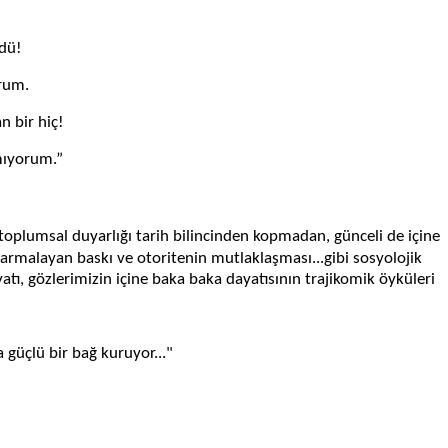
ldü!
orum.
n bir hiç!
mıyorum.”
 toplumsal duyarlığı tarih bilincinden kopmadan, günceli de içine
 sarmalayan baskı ve otoritenin mutlaklaşması...gibi sosyolojik
yatı, gözlerimizin içine baka baka dayatısının trajikomik öyküleri
 güçlü bir bağ kuruyor..."