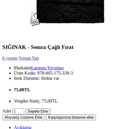
SIĞINAK - Semra Çağlı Fırat
0 yorum
Yorum Yap
Markalar
Kanguru Yayınları
Ürün Kodu:
978-605-175-339-3
Stok Durumu:
Stokta var
75,00TL
Vergiler Hariç: 75,00TL
Adet
Sepete Ekle
Alışveriş Listeme Ekle
Karşılaştırma listesine ekle
Açıklama