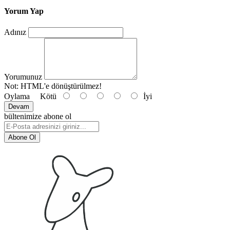
Yorum Yap
Adınız
Yorumunuz
Not:
HTML'e dönüştürülmez!
Oylama
Kötü
İyi
Devam
bültenimize abone ol
Abone Ol