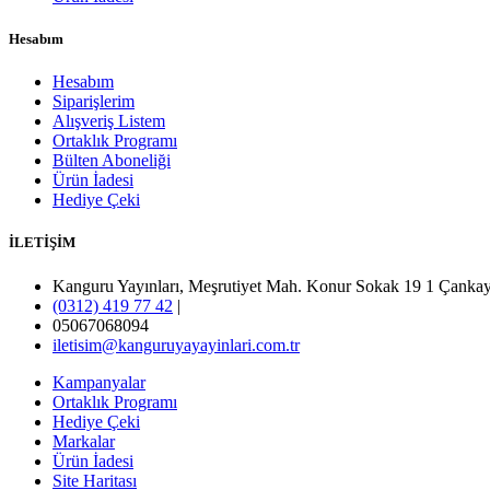
Hesabım
Hesabım
Siparişlerim
Alışveriş Listem
Ortaklık Programı
Bülten Aboneliği
Ürün İadesi
Hediye Çeki
İLETİŞİM
Kanguru Yayınları, Meşrutiyet Mah. Konur Sokak 19 1 Ça
(0312) 419 77 42
|
05067068094
iletisim@kanguruyayayinlari.com.tr
Kampanyalar
Ortaklık Programı
Hediye Çeki
Markalar
Ürün İadesi
Site Haritası