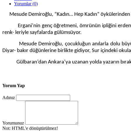
Yorumlar (0)
Mesude Demiroğlu, “Kadın… Hep Kadın” öykülerinden son
Ergani’nin genç öğretmeni, ömrünün ipliğini erdemle ve
renk- leriyle sayfalarda gülümsüyor.
Mesude Demiroğlu, çocukluğun anılarla dolu büyülü 
Diyar- bakır düğünlerine birlikte gidiyor, Sur içindeki okul
Gülbaran’dan Ankara’ya uzanan yolda yazarın bıraktığ
Yorum Yap
Adınız
Yorumunuz
Not:
HTML'e dönüştürülmez!