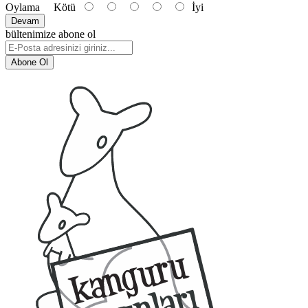
Oylama
Kötü
İyi
Devam
bültenimize abone ol
Abone Ol