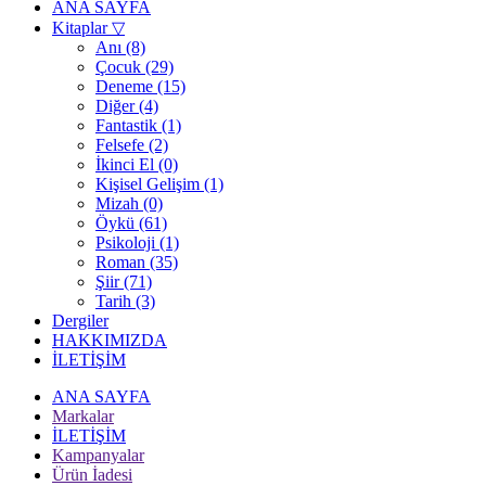
ANA SAYFA
Kitaplar
▽
Anı (8)
Çocuk (29)
Deneme (15)
Diğer (4)
Fantastik (1)
Felsefe (2)
İkinci El (0)
Kişisel Gelişim (1)
Mizah (0)
Öykü (61)
Psikoloji (1)
Roman (35)
Şiir (71)
Tarih (3)
Dergiler
HAKKIMIZDA
İLETİŞİM
ANA SAYFA
Markalar
İLETİŞİM
Kampanyalar
Ürün İadesi