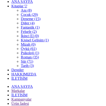
ANA SAYFA
Kitaplar
▽
Anı (8)
Çocuk (29)
Deneme (15)
Diğer (4)
Fantastik (1)
Felsefe (2)
İkinci El (0)
Kişisel Gelişim (1)
Mizah (0)
Öykü (61)
Psikoloji (1)
Roman (35)
Şiir (71)
Tarih (3)
Dergiler
HAKKIMIZDA
İLETİŞİM
ANA SAYFA
Markalar
İLETİŞİM
Kampanyalar
Ürün İadesi