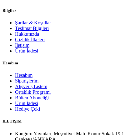
Bilgiler
Şartlar & Koşullar
Teslimat Bilgileri
Hakkımızda
Gizlilik İlkeleri
İletişim
Ürün İadesi
Hesabım
Hesabım
Siparişlerim
Alışveriş Listem
Ortaklık Programı
Bülten Aboneliği
Ürün İadesi
Hediye Çeki
İLETİŞİM
Kanguru Yayınları, Meşrutiyet Mah. Konur Sokak 19 1
Çankaya/ANKARA