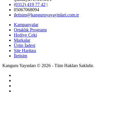
(0312) 419 77 42
|
05067068094
iletisim@kanguruyayayinlari.com.tr
Kampanyalar
Ortaklık Programı
Hediye Çeki
Markalar
Ürün İadesi
Site Haritası
İletişim
Kanguru Yayınları © 2026 - Tüm Hakları Saklıdır.