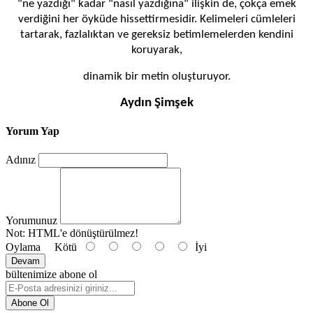
"ne yazdığı" kadar "nasıl yazdığına" ilişkin de, çokça emek
verdiğini her öyküde hissettirmesidir. Kelimeleri cümleleri
tartarak, fazlalıktan ve gereksiz betimlemelerden kendini
koruyarak,
dinamik bir metin oluşturuyor.
Aydın Şimşek
Yorum Yap
Adınız
Yorumunuz
Not:
HTML'e dönüştürülmez!
Oylama
Kötü
İyi
Devam
bültenimize abone ol
Abone Ol