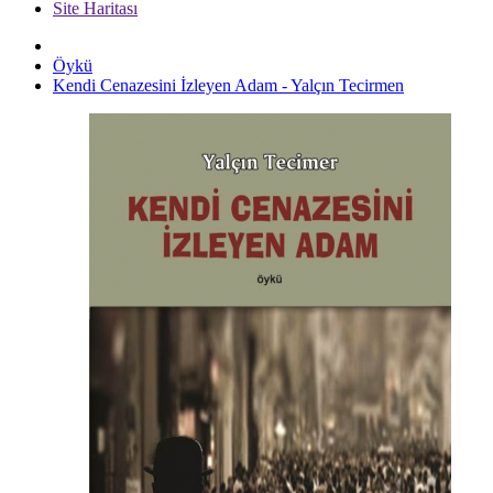
Site Haritası
Öykü
Kendi Cenazesini İzleyen Adam - Yalçın Tecirmen