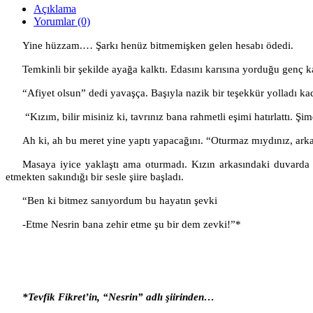
Açıklama
Yorumlar (0)
Yine hüzzam.… Şarkı henüz bitmemişken gelen hesabı ödedi.
Temkinli bir şekilde ayağa kalktı. Edasını karısına yorduğu genç 
“Afiyet olsun” dedi yavaşça. Başıyla nazik bir teşekkür yolladı ka
“Kızım, bilir misiniz ki, tavrınız bana rahmetli eşimi hatırlattı. Şim
Ah ki, ah bu meret yine yaptı yapacağını. “Oturmaz mıydınız, arka
Masaya iyice yaklaştı ama oturmadı. Kızın arkasındaki duvarda e
etmekten sakındığı bir sesle şiire başladı.
“Ben ki bitmez sanıyordum bu hayatın şevki
-Etme Nesrin bana zehir etme şu bir dem zevki!”*
*Tevfik Fikret’in, “Nesrin” adlı şiirinden…