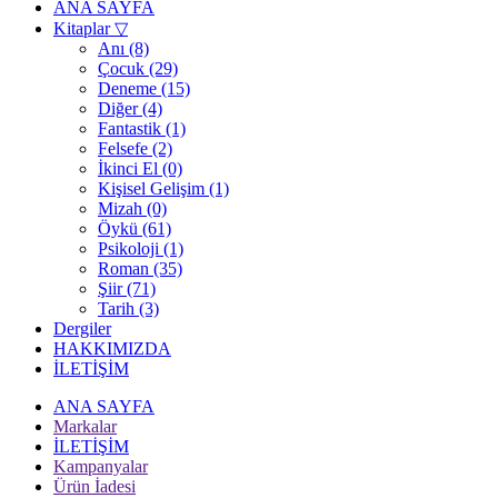
ANA SAYFA
Kitaplar
▽
Anı (8)
Çocuk (29)
Deneme (15)
Diğer (4)
Fantastik (1)
Felsefe (2)
İkinci El (0)
Kişisel Gelişim (1)
Mizah (0)
Öykü (61)
Psikoloji (1)
Roman (35)
Şiir (71)
Tarih (3)
Dergiler
HAKKIMIZDA
İLETİŞİM
ANA SAYFA
Markalar
İLETİŞİM
Kampanyalar
Ürün İadesi