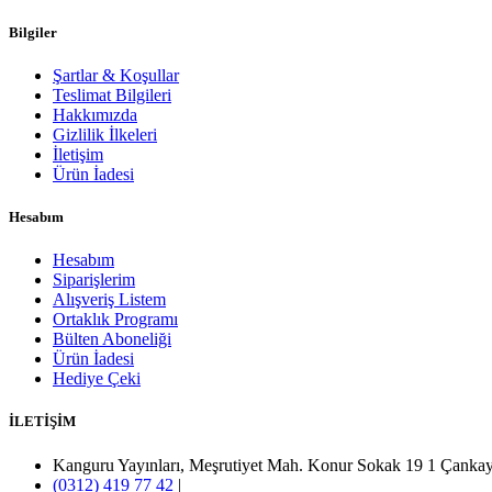
Bilgiler
Şartlar & Koşullar
Teslimat Bilgileri
Hakkımızda
Gizlilik İlkeleri
İletişim
Ürün İadesi
Hesabım
Hesabım
Siparişlerim
Alışveriş Listem
Ortaklık Programı
Bülten Aboneliği
Ürün İadesi
Hediye Çeki
İLETİŞİM
Kanguru Yayınları, Meşrutiyet Mah. Konur Sokak 19 1 Ça
(0312) 419 77 42
|