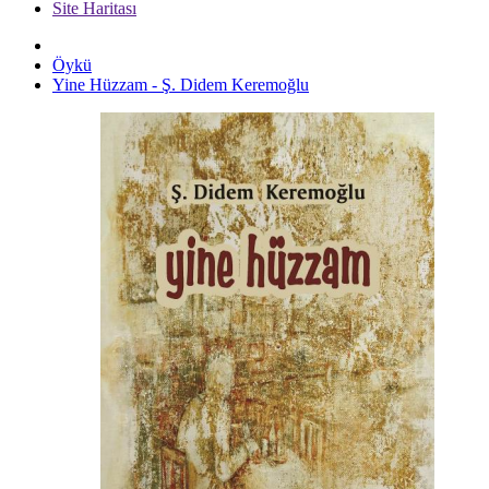
Site Haritası
Öykü
Yine Hüzzam - Ş. Didem Keremoğlu