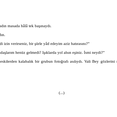
kadın masada hâlâ tek başınaydı.
dın.
di izin verirseniz, bir şiirle yâd edeyim aziz hatırasını?”
daşlarım henüz gelmedi? Işıklarda yol alsın eşiniz. İsmi neydi?”
skilerden kalabalık bir grubun fotoğrafı asılıydı. Vali Bey gözlerin
(...)