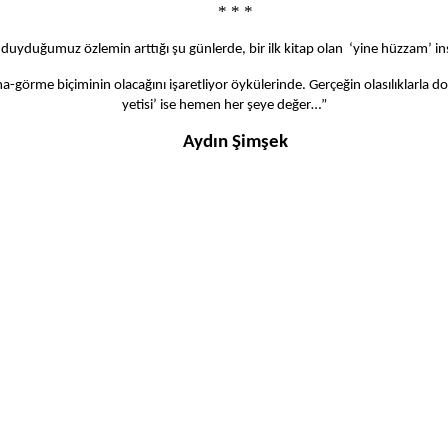
* * *
uyduğumuz özlemin arttığı şu günlerde, bir ilk kitap olan ‘yine hüzzam’ insanın
minin olacağını işaretliyor öykülerinde. Gerçeğin olasılıklarla donanm
yetisi’ ise hemen her şeye değer…”
Aydın Şimşek