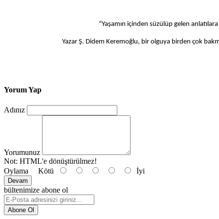
“Yaşamın içinden süzülüp gelen anlatılara d
Yazar Ş. Didem Keremoğlu, bir olguya birden çok bakma-görme biçi
Yorum Yap
Adınız
Yorumunuz
Not:
HTML'e dönüştürülmez!
Oylama
Kötü
İyi
Devam
bültenimize abone ol
Abone Ol